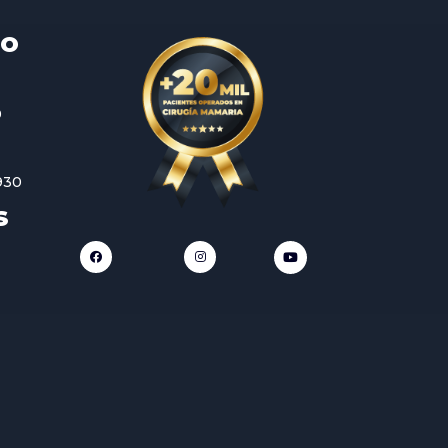
TO
0
930
S