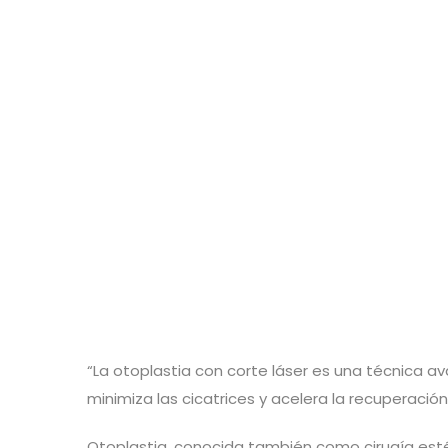
“La otoplastia con corte láser es una técnica av
minimiza las cicatrices y acelera la recuperación
Otoplastia, conocida también como cirugía estét