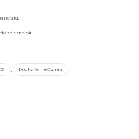
simetría.
cidad para oír.
,
,
OS
DoctorDanielCorrea