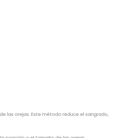
n de las orejas. Este método reduce el sangrado,
a posición o el tamaño de las orejas.