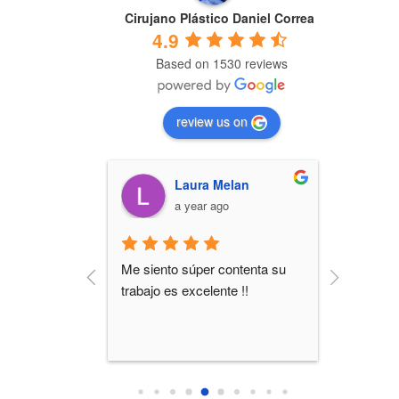
Cirujano Plástico Daniel Correa
4.9
Based on 1530 reviews
review us on
Fernandez
Laura Melan
o
a year ago
Me siento súper contenta su 
Hace 2 
trabajo es excelente !!
realicé 
estoy he
acompaña
personal 
con mi r
recomien