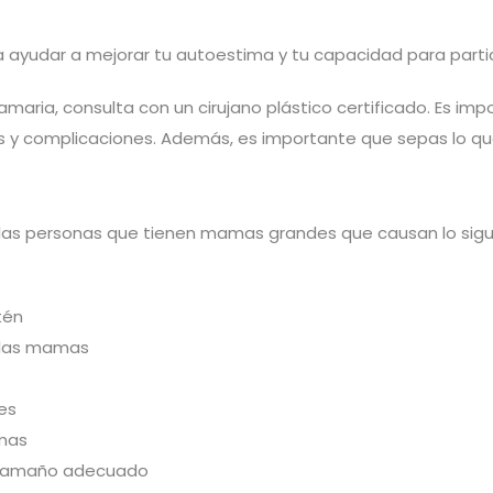
ayudar a mejorar tu autoestima y tu capacidad para partici
maria, consulta con un cirujano plástico certificado. Es im
os y complicaciones. Además, es importante que sepas lo que 
a las personas que tienen mamas grandes que causan lo sigu
tén
e las mamas
es
amas
l tamaño adecuado