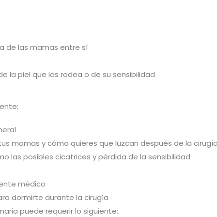
cia de las mamas entre sí
 la piel que los rodea o de su sensibilidad
iente:
neral
 tus mamas y cómo quieres que luzcan después de la cirugí
mo las posibles cicatrices y pérdida de la sensibilidad
iente médico
ra dormirte durante la cirugía
aria puede requerir lo siguiente: