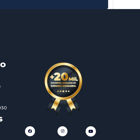
TO
0
930
S