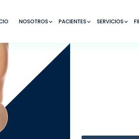
ICIO
NOSOTROS
PACIENTES
SERVICIOS
F
RETIRO 
El retiro de lipomas, 
procedimiento quirúrgic
masas de tejido graso b
eliminación.