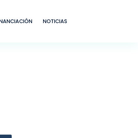
INANCIACIÓN
NOTICIAS
DE LIPOMAS
conocido médicamente como
exéresis de lipoma
, es un
o menor que busca la eliminación completa de estas
enigno. Es el único tratamiento que garantiza su