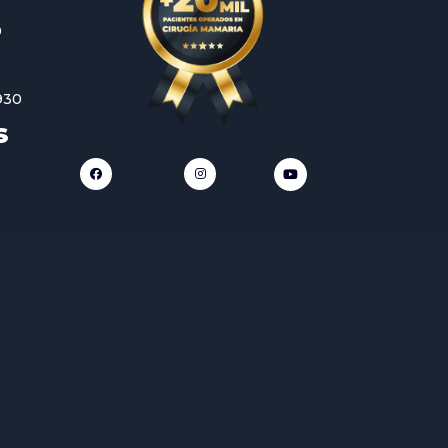
0
930
S