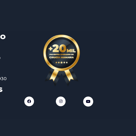
TO
0
930
S