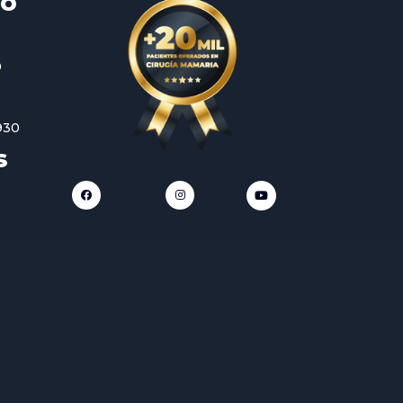
TO
0
930
S