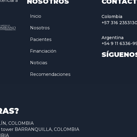
NOSOTROS
CONTÁC
encial a
Inicio
Colombia
+57 316 235313
Nosotros
Argentina
Pacientes
+54 9 11 6336-9
Financiación
SÍGUENO
Noticias
Recomendaciones
RAS?
ELLÍN, COLOMBIA
antum tower BARRANQUILLA, COLOMBIA
MBIA