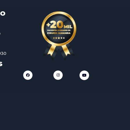
TO
0
930
S