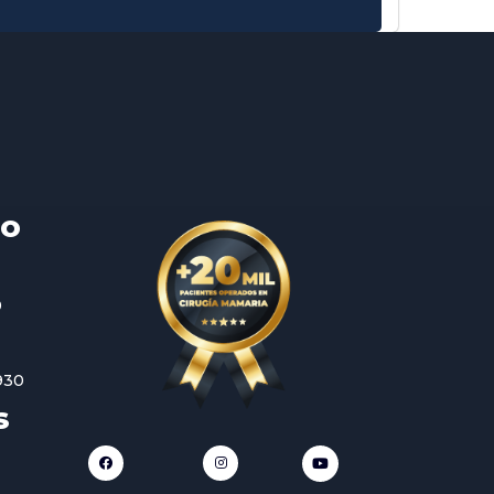
TO
0
930
S